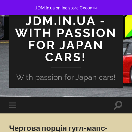
JDM.in.ua online store
Сховати
JDM.IN.UA -
WITH PASSION
FOR JAPAN
CARS!
With passion for Japan cars!
Перем
Перемкнути
поля
мобільне
пошук
меню
Чергова порція гугл-мапс-