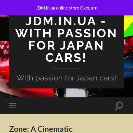
JDM.in.ua online store
Сховати
JDM.IN.UA -
WITH PASSION
FOR JAPAN
CARS!
With passion for Japan cars!
Перем
Перемкнути
поля
мобільне
пошук
меню
Zone: A Cinematic