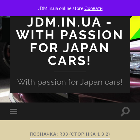
JDM.in.ua online store
Сховати
JDM.IN.UA -
WITH PASSION
FOR JAPAN
CARS!
With passion for Japan cars!
Перем
Перемкнути
поля
мобільне
пошук
меню
ПОЗНАЧКА:
R33
(СТОРІНКА 1 З 2)