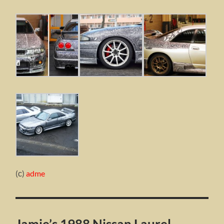
(с)
adme