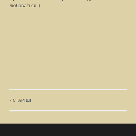
любоваться :)
« СТАРІШІ