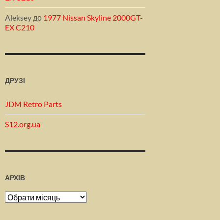
Aleksey
до
1977 Nissan Skyline 2000GT-
EX C210
ДРУЗІ
JDM Retro Parts
S12.org.ua
АРХІВ
Архів