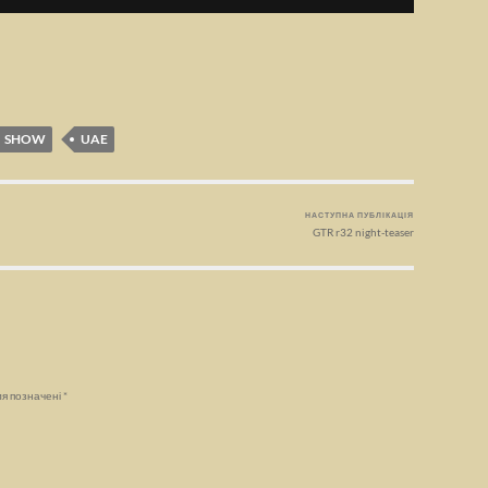
SHOW
UAE
НАСТУПНА ПУБЛІКАЦІЯ
GTR r32 night-teaser
ля позначені
*