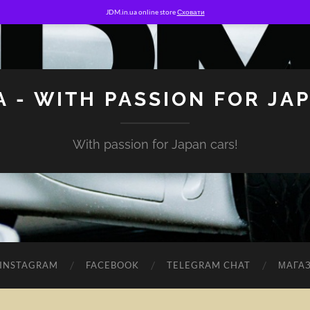
JDM.in.ua online store
Сховати
A - WITH PASSION FOR JA
With passion for Japan cars!
INSTAGRAM
FACEBOOK
TELEGRAM CHAT
МАГА