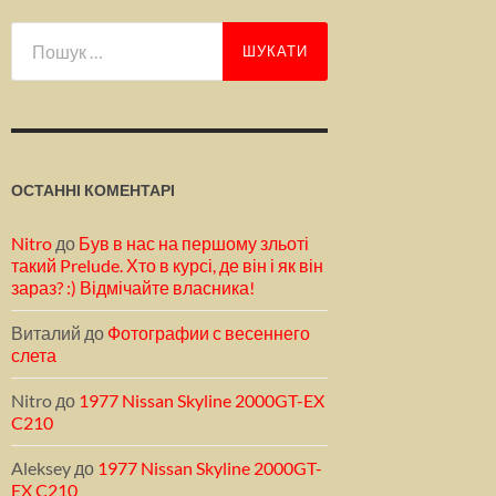
Пошук:
ОСТАННІ КОМЕНТАРІ
Nitro
до
Був в нас на першому зльоті
такий Prelude. Хто в курсі, де він і як він
зараз? :) Відмічайте власника!
Виталий
до
Фотографии с весеннего
слета
Nitro
до
1977 Nissan Skyline 2000GT-EX
C210
Aleksey
до
1977 Nissan Skyline 2000GT-
EX C210