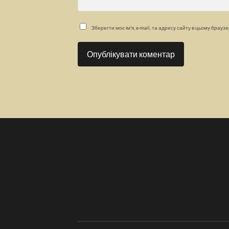
Зберегти моє ім'я, e-mail, та адресу сайту в цьому брауз