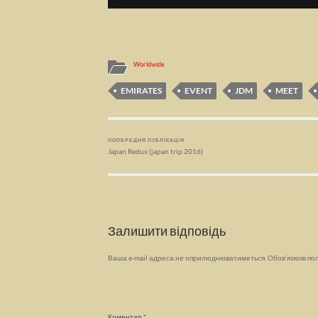
Worldwide
EMIRATES
EVENT
JDM
MEET
ПОПЕРЕДНЯ ПУБЛІКАЦІЯ
Japan Redux (japan trip 2016)
Залишити відповідь
Ваша e-mail адреса не оприлюднюватиметься.
Обов’язкові по
Коментар
*